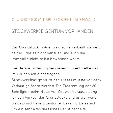
„Eine sehr professionelle, kompetente und überaus engagierte
Immobilienmaklerin mit Einfühlungsvermögen und ideenreichen
Vorschlägen die schnell zum Erfolg führen. Mit Herz und Seele dabei! Nur
GRUNDSTÜCK MIT ABRISSOBJEKT | AUENWALD
zum empfehlen!!!!“
Matthias S.
STOCK­WERKS­EIGEN­TUM VORHANDEN
Das
Grundstück
in Auenwald sollte verkauft werden,
da der Erbe es nicht bebauen und auch die
Immobilie nicht selbst bewohnen wollte.
Die
Herausforderung
bei diesem Objekt stellte das
im Grundbuch eingetragene
Stockwerkseigentum
dar. Dieses musste vor dem
Verkauf gelöscht werden. Die Zustimmung der 20
Beteiligten beim Notar vor Ort war Voraussetzung
für den Verkauf des Grundstücks und es war waren
bis dato nicht alle Eigentümer bekannt. Da es sich
um ein sehr altes deutsches Recht handelte,