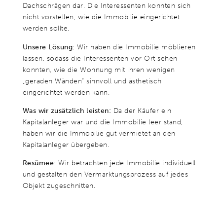
Dachschrägen dar. Die Interessenten konnten sich
nicht vorstellen, wie die Immobilie eingerichtet
werden sollte.
Unsere Lösung:
Wir haben die Immobilie möblieren
lassen, sodass die Interessenten vor Ort sehen
konnten, wie die Wohnung mit ihren wenigen
„geraden Wänden“ sinnvoll und ästhetisch
eingerichtet werden kann.
Was wir zusätzlich leisten:
Da der Käufer ein
Kapitalanleger war und die Immobilie leer stand,
haben wir die Immobilie gut vermietet an den
Kapitalanleger übergeben.
Resümee:
Wir betrachten jede Immobilie individuell
und gestalten den Vermarktungsprozess auf jedes
Objekt zugeschnitten.
„Die Zusammenarbeit mit Frau Weinmann verlief von Beginn an auf
vertrauensvoller, ehrlicher und transparenter Basis. Besonders begeistert
waren wir von der kompetenten Beratung zum anzusetzenden
Verkaufspreis unserer Immobilie. Auch der stetige Informationsaustisch