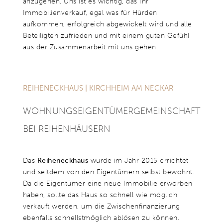
anzugehen. Uns ist es wichtig, das Ihr
Immobilienverkauf, egal was für Hürden
aufkommen, erfolgreich abgewickelt wird und alle
Beteiligten zufrieden und mit einem guten Gefühl
aus der Zusammenarbeit mit uns gehen.
„Wir haben bei Kim unsere jetzige Immobilie gekauft und auch unsere
Immobilie in der wir wohnten verkauft. Beide Prozesse können wir als
einwandfrei betiteln und auch definitiv sagen, dass Kim für Verkäufer und
Käufer in gleicher maßen tätig ist und beide Seiten mit größter
Zufriedenheit betreut hat. Wir danken dir für Deine Geduld, den stetigen
REIHENECKHAUS | KIRCHHEIM AM NECKAR
ehrlichen Austausch und auch für Deine Art und den uneingeschränkten
positiven Umgang mit uns als mehr als zufriedenen Kunden. Wir
empfehlen dich auf jeden Fall jedem weiter, der seine Immobilie
WOHNUNGS­EIGENTÜMER­GEMEIN­SCHAFT
verkaufen möchte. Vielen Dank und alles Gute.“
Familie K.
BEI REIHENHÄUSERN
Das
Reiheneckhaus
wurde im Jahr 2015 errichtet
und seitdem von den Eigentümern selbst bewohnt.
Da die Eigentümer eine neue Immobilie erworben
haben, sollte das Haus so schnell wie möglich
verkauft werden, um die Zwischenfinanzierung
ebenfalls schnellstmöglich ablösen zu können.