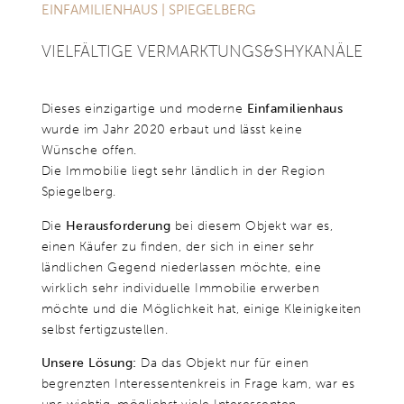
und das Update zum Sachstand hat uns sehr gefallen. Durch die
EINFAMILIENHAUS | SPIEGELBERG
persönliche Art von Frau Weinmann war es uns ein großes Vergnügen den
Immobilienverkauf abzuwickeln. Wir wünschen Ihnen für die Zukunft alles
VIEL­FÄLTIGE VER­MARKTUNGS&SHYKANÄLE
Gute und weiterhin erfolgreiche Geschäfte!“
Fam. Betz
Dieses einzigartige und moderne
Einfamilienhaus
wurde im Jahr 2020 erbaut und lässt keine
Wünsche offen.
Die Immobilie liegt sehr ländlich in der Region
Spiegelberg.
Die
Herausforderung
bei diesem Objekt war es,
einen Käufer zu finden, der sich in einer sehr
ländlichen Gegend niederlassen möchte, eine
wirklich sehr individuelle Immobilie erwerben
möchte und die Möglichkeit hat, einige Kleinigkeiten
selbst fertigzustellen.
Unsere Lösung:
Da das Objekt nur für einen
begrenzten Interessentenkreis in Frage kam, war es