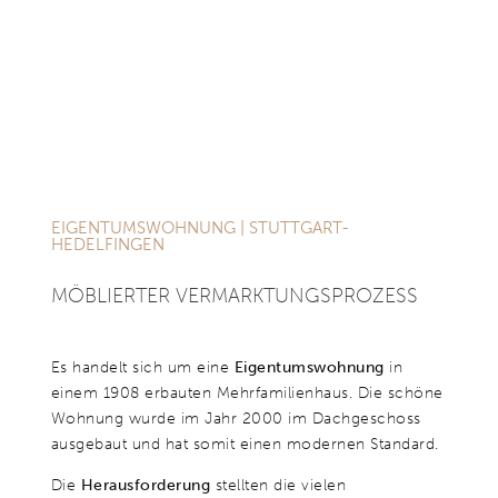
„Wir waren sehr zufrieden mit Frau Weinmann - die Kommunikation,
Abwicklung und der Notartermin haben einwandfrei funktioniert und wir
hatten nichts auszusetzen! Frau Weinmann hat sich wirklich um alles
EIGENTUMSWOHNUNG | STUTTGART-
gekümmert und ist sehr zu empfehlen- für Käufer als auch Verkäufer.“
HEDELFINGEN
L. Eisele
MÖBLIERTER VER­MARKTUNGS­PRO­ZESS
Es handelt sich um eine
Eigentumswohnung
in
einem 1908 erbauten Mehrfamilienhaus. Die schöne
Wohnung wurde im Jahr 2000 im Dachgeschoss
ausgebaut und hat somit einen modernen Standard.
Die
Herausforderung
stellten die vielen