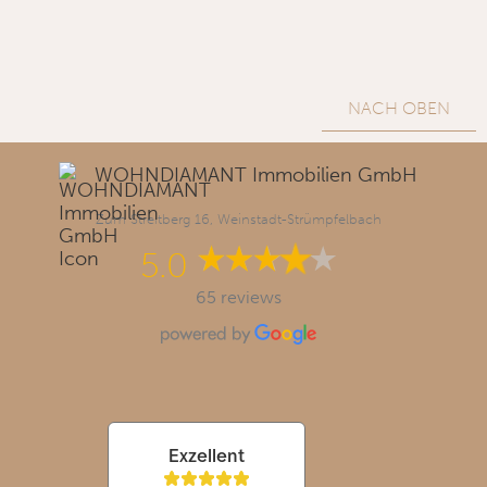
NACH OBEN
WOHNDIAMANT Immobilien GmbH
Zum Streitberg 16, Weinstadt-Strümpfelbach
5.0
65 reviews