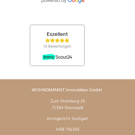
WOHNDIAMANT Immobilien GmbH
Zum Streitberg 16
71384 Weinstadt
Amtsgericht Stuttgart
HRB 791345